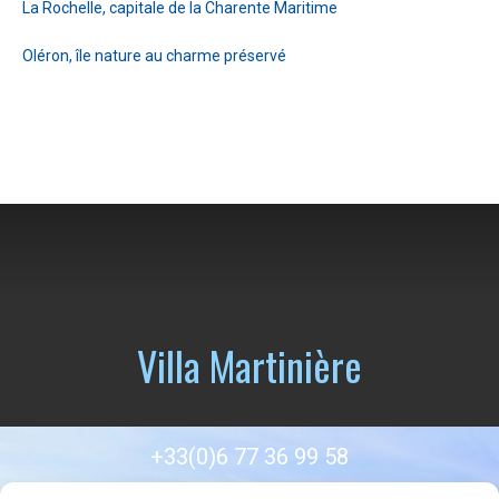
La Rochelle, capitale de la Charente Maritime
Oléron, île nature au charme préservé
Villa Martinière
+33(0)6 77 36 99 58