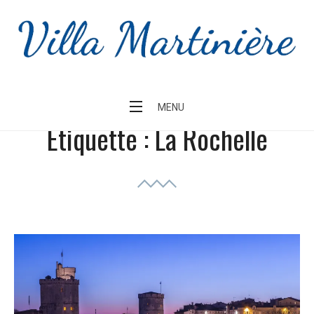
Skip
to
content
MENU
Étiquette :
La Rochelle