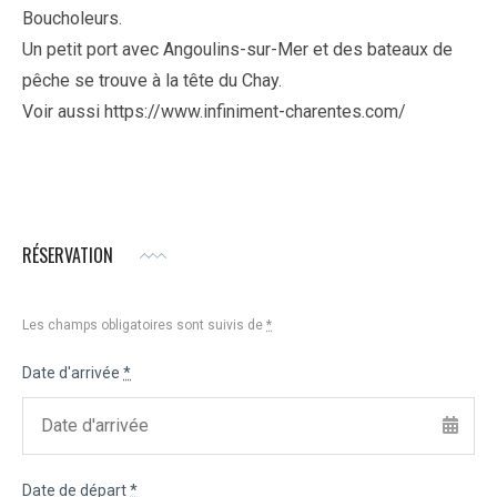
Boucholeurs.
Un
petit
port
avec
Angoulins-sur-Mer
et
des
bateaux
de
pêche
se
trouve
à
la
tête
du
Chay.
Voir aussi https://www.infiniment-charentes.com/
20
by
octobre
factoadmin
2022
RÉSERVATION
Les champs obligatoires sont suivis de
*
Date d'arrivée
*
Date de départ
*