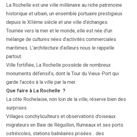
La
Rochelle
est
une
ville
millénaire
au
riche
patrimoine
historique
et
urbain,
un
ensemble
portuaire
prestigieux
depuis
le
XIIème
siècle
et
une
ville
d’échanges.
Tournée
vers
la
mer
et
le
monde,
elle
est
née
d’un
mélange
de
cultures
nées
d’activités
commerciales
maritimes.
L’architecture
d’ailleurs
nous
le
rappelle
partout.
Ville
fortifiée,
La
Rochelle
possède
de
nombreux
monuments
défensifs,
dont
la
Tour
du
Vieux-Port
qui
garde
l’accès
à
la
ville
par
la
mer.
Que
faire
à
La
Rochelle
?
La
côte
Rochelaise,
non
loin
de
la
ville,
réserve
bien
des
surprises.
Villages
conchyliculteurs
et
observations
d’oiseaux
migrateurs
en
Baie
de
Réguillon,
Rumeaux
et
ses
ports
ostréicoles,
stations
balnéaires
prisées…
des