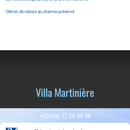
Oléron, île nature au charme préservé
Villa Martinière
+33(0)6 77 36 99 58